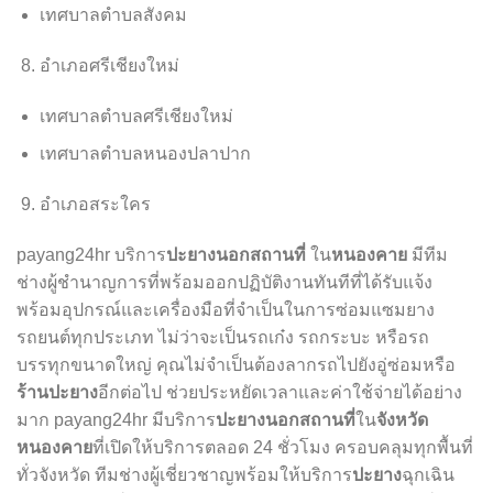
เทศบาลตำบลสังคม
อำเภอศรีเชียงใหม่
เทศบาลตำบลศรีเชียงใหม่
เทศบาลตำบลหนองปลาปาก
อำเภอสระใคร
ปะยางนอกสถานที่
หนองคาย
payang24hr บริการ
ใน
มีทีม
ช่างผู้ชำนาญการที่พร้อมออกปฏิบัติงานทันทีที่ได้รับแจ้ง
พร้อมอุปกรณ์และเครื่องมือที่จำเป็นในการซ่อมแซมยาง
รถยนต์ทุกประเภท ไม่ว่าจะเป็นรถเก๋ง รถกระบะ หรือรถ
บรรทุกขนาดใหญ่ คุณไม่จำเป็นต้องลากรถไปยังอู่ซ่อมหรือ
ร้านปะยาง
อีกต่อไป ช่วยประหยัดเวลาและค่าใช้จ่ายได้อย่าง
ปะยางนอกสถานที่
จังหวัด
มาก payang24hr มีบริการ
ใน
หนองคาย
ที่เปิดให้บริการตลอด 24 ชั่วโมง ครอบคลุมทุกพื้นที่
ปะยาง
ทั่วจังหวัด ทีมช่างผู้เชี่ยวชาญพร้อมให้บริการ
ฉุกเฉิน