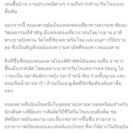
เล่นพื้นบ้าน งานประเพณีต่างๆ รวมถึงการทำนาริมโขงแบบ
ดั้งเดิม
นอกจากนี้ หนองคายยังเป็นแหล่งท่องเที่ยวทางธรรมชาติและ
วัฒนธรรมที่สำคัญ มีแหล่งท่องเที่ยวน่าสนใจมากมาย อาทิ
พระธาตุบังพวน วัดโพธิ์ชัย ตลาดริมโขง และอนุสาวรีย์ปราบ
ฮ่อ ซึ่งเป็นสัญลักษณ์แห่งความสามัคคีของชาวหนองคาย
สิ่งที่ขึ้นชื่อของหนองคายไม่แพ้ทิวทัศน์อันงดงามคือ อาหาร
พื้นเมืองรสเลิศ โดยเฉพาะอาหารริมโขงหลากหลายเมนู ไม่
ว่าจะเป็น ปลาส้มผักกาดกุ้ง ปลาร้าหน้าดิน ก๋วยจั๊บญวณ และ
ขนมจีนน้ำยาปลาร้า ล้วนเป็นเมนูเด็ดที่นักชิมต้องค้นหาลิ้ม
ลอง
หนองคายจึงนับเป็นหนึ่งในจุดหมายปลายทางยอดนิยมสำหรับ
นักเดินทางที่ต้องการสัมผัสวิถีชีวิตริมโขงแบบดั้งเดิม ชม
ทัศนียภาพอันงดงาม และลิ้มรสอาหารขึ้นชื่อ ท่ามกลาง
บรรยากาศเงียบสงบและเสน่ห์แบบไทยๆ ที่หาได้ยากในปัจจุบัน