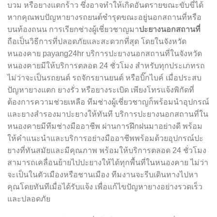
บวม หรือยางแตกร้าว ซึ่งอาจทำให้เกิดอันตรายขณะขับขี่ได้
หากคุณพบปัญหายางรถยนต์ชำรุดขณะอยู่นอกสถานที่หรือ
ปะยางนอกสถานที่
บนท้องถนน การเรียกช่างผู้เชี่ยวชาญมา
ถือเป็นวิธีการที่ปลอดภัยและสะดวกที่สุด โดยในจังหวัด
หนองคาย payang24hr บริการปะยางนอกสถานที่ในจังหวัด
หนองคายมีให้บริการตลอด 24 ชั่วโมง สำหรับทุกประเภทรถ
ไม่ว่าจะเป็นรถยนต์ รถจักรยานยนต์ หรือบิ๊กไบค์ เมื่อประสบ
ปัญหายางแตก ยางรั่ว หรือยางระเบิด เพียงโทรแจ้งพิกัดที่
ต้องการความช่วยเหลือ ทีมช่างผู้เชี่ยวชาญก็พร้อมนำอุปกรณ์
และยางสำรองมาปะยางให้ทันที บริการปะยางนอกสถานที่ใน
หนองคายมีทีมช่างมืออาชีพ ผ่านการฝึกฝนมาอย่างดี พร้อม
ให้คำแนะนำและบริการอย่างมืออาชีพพร้อมด้วยอุปกรณ์ปะ
ยางที่ทันสมัยและมีคุณภาพ พร้อมให้บริการตลอด 24 ชั่วโมง
สามารถเคลื่อนย้ายไปปะยางให้ได้ทุกพื้นที่ในหนองคาย ไม่ว่า
จะเป็นในตัวเมืองหรือชานเมือง ทีมงานจะรีบเดินทางไปหา
คุณโดยทันทีเมื่อได้รับแจ้ง เพื่อแก้ไขปัญหายางอย่างรวดเร็ว
และปลอดภัย