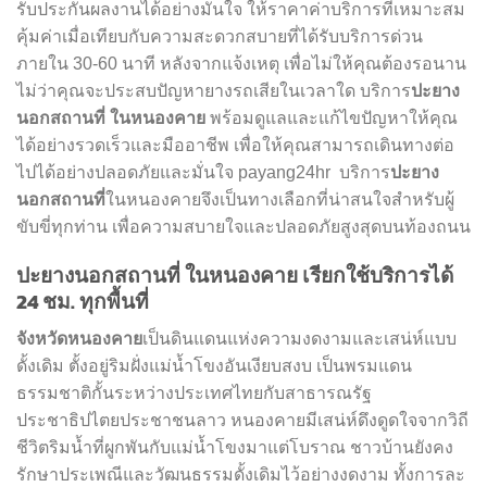
รับประกันผลงานได้อย่างมั่นใจ ให้ราคาค่าบริการที่เหมาะสม
คุ้มค่าเมื่อเทียบกับความสะดวกสบายที่ได้รับบริการด่วน
ภายใน 30-60 นาที หลังจากแจ้งเหตุ เพื่อไม่ให้คุณต้องรอนาน
ปะยาง
ไม่ว่าคุณจะประสบปัญหายางรถเสียในเวลาใด บริการ
นอกสถานที่
ในหนองคาย
พร้อมดูแลและแก้ไขปัญหาให้คุณ
ได้อย่างรวดเร็วและมืออาชีพ เพื่อให้คุณสามารถเดินทางต่อ
ปะยาง
ไปได้อย่างปลอดภัยและมั่นใจ payang24hr บริการ
นอกสถานที่
ในหนองคายจึงเป็นทางเลือกที่น่าสนใจสำหรับผู้
ขับขี่ทุกท่าน เพื่อความสบายใจและปลอดภัยสูงสุดบนท้องถนน
ปะยางนอกสถานที่ ในหนองคาย เรียกใช้บริการได้
24 ชม. ทุกพื้นที่
จังหวัดหนองคาย
เป็นดินแดนแห่งความงดงามและเสน่ห์แบบ
ดั้งเดิม ตั้งอยู่ริมฝั่งแม่น้ำโขงอันเงียบสงบ เป็นพรมแดน
ธรรมชาติกั้นระหว่างประเทศไทยกับสาธารณรัฐ
ประชาธิปไตยประชาชนลาว หนองคายมีเสน่ห์ดึงดูดใจจากวิถี
ชีวิตริมน้ำที่ผูกพันกับแม่น้ำโขงมาแต่โบราณ ชาวบ้านยังคง
รักษาประเพณีและวัฒนธรรมดั้งเดิมไว้อย่างงดงาม ทั้งการละ