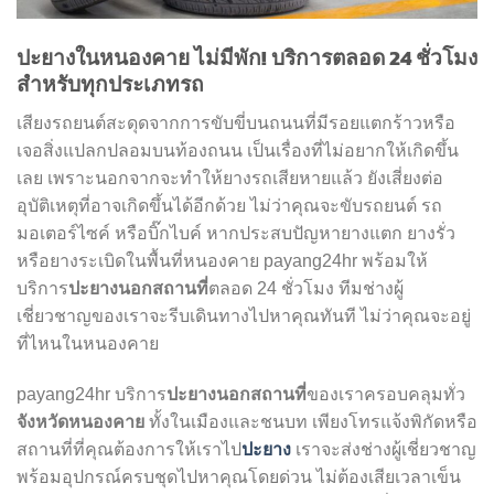
ปะยางในหนองคาย ไม่มีพัก! บริการตลอด 24 ชั่วโมง
สำหรับทุกประเภทรถ
เสียงรถยนต์สะดุดจากการขับขี่บนถนนที่มีรอยแตกร้าวหรือ
เจอสิ่งแปลกปลอมบนท้องถนน เป็นเรื่องที่ไม่อยากให้เกิดขึ้น
เลย เพราะนอกจากจะทำให้ยางรถเสียหายแล้ว ยังเสี่ยงต่อ
อุบัติเหตุที่อาจเกิดขึ้นได้อีกด้วย ไม่ว่าคุณจะขับรถยนต์ รถ
มอเตอร์ไซค์ หรือบิ๊กไบค์ หากประสบปัญหายางแตก ยางรั่ว
หรือยางระเบิดในพื้นที่หนองคาย payang24hr พร้อมให้
ปะยางนอกสถานที่
บริการ
ตลอด 24 ชั่วโมง ทีมช่างผู้
เชี่ยวชาญของเราจะรีบเดินทางไปหาคุณทันที ไม่ว่าคุณจะอยู่
ที่ไหนในหนองคาย
ปะยางนอกสถานที่
payang24hr บริการ
ของเราครอบคลุมทั่ว
จังหวัดหนองคาย
ทั้งในเมืองและชนบท เพียงโทรแจ้งพิกัดหรือ
ปะยาง
สถานที่ที่คุณต้องการให้เราไป
เราจะส่งช่างผู้เชี่ยวชาญ
พร้อมอุปกรณ์ครบชุดไปหาคุณโดยด่วน ไม่ต้องเสียเวลาเข็น