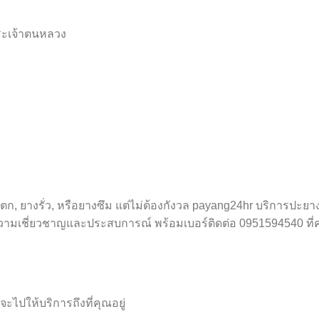
ดพระเจ้าตนหลวง
แตก, ยางรั่ว, หรือยางซึม แต่ไม่ต้องกังวล payang24hr บริการปะ
ความเชี่ยวชาญและประสบการณ์ พร้อมเบอร์ติดต่อ 0951594540 ที
ไปให้บริการถึงที่คุณอยู่