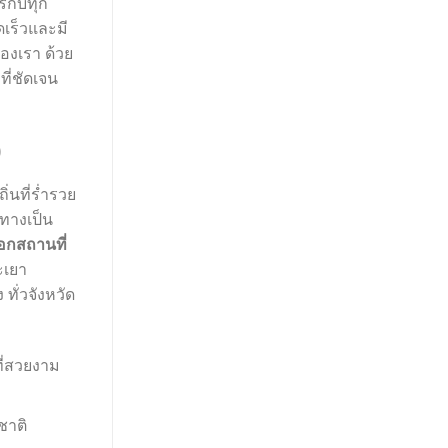
รกับทุก
เร็วและมี
องเรา ด้วย
ี่ชัดเจน
0
่นที่ร่ำรวย
นทางเป็น
กสถานที่
ะเยา
ั่วจังหวัด
ี่สวยงาม
ชาติ