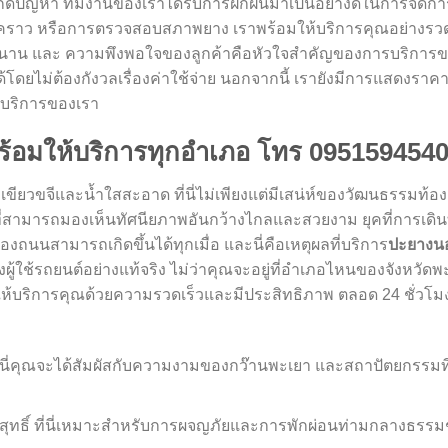
กิดปัญหา ทีมงานของเราได้รับการฝึกฝนมาเป็นอย่างดีในการจัดกา
่วคราว หรือการตรวจสอบสภาพยาง เราพร้อมให้บริการคุณอย่างรวด
อนาน และ ความพึงพอใจของลูกค้าคือหัวใจสำคัญของการบริการข
ยไม่ต้องกังวลเรื่องค่าใช้จ่าย นอกจากนี้ เรายังมีการแสดงราคาท
้บริการของเรา
พร้อมให้บริการทุกอำเภอ โทร 095159454
ยวขจีและน้ำใสสะอาด ที่นี่ไม่เพียงแต่มีเสน่ห์ของวัฒนธรรมท้องถิ
ชมวิวที่สามารถมองเห็นทัศนียภาพอันกว้างไกลและสวยงาม ยุคที่การเดิ
ถนนสามารถเกิดขึ้นได้ทุกเมื่อ และนี่คือเหตุผลที่บริการ
ปะยางนอ
้ใช้รถยนต์อย่างแท้จริง ไม่ว่าคุณจะอยู่ที่อำเภอไหนของจังหวัดพ
บริการคุณด้วยความรวดเร็วและมีประสิทธิภาพ ตลอด 24 ชั่วโมง ท
่นี่คุณจะได้สัมผัสกับความงามของกว๊านพะเยา และสถาปัตยกรรมท
สุทธิ์ ที่นี่เหมาะสำหรับการผจญภัยและการพักผ่อนท่ามกลางธรรม