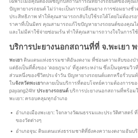
เฉพาะเมื่อคุณต้องเผชิญกับสถานการณ์ที่ยางรถยนต์ของคุณเ
ปัญหายางรถยนต์ ไม่ว่าจะเป็นการเปลี่ยนยาง การซ่อมยางชั
ประสิทธิภาพ ทำให้คุณสามารถกลับไปใช้รถได้โดยไม่ต้องร
ราคาที่เป็นมิตร คุณสามารถแก้ไขปัญหายางรถยนต์ของคุณได้โด
และไม่มีค่าใช้จ่ายซ่อนเร้น ทำให้คุณสามารถวางใจในการใช
บริการปะยางนอกสถานที่ที่ จ.พะเยา 
พะเยา
ดินแดนแห่งธรรมชาติอันงดงาม ที่ซ่อนความลับของป่าเขี
แต่ยังเป็นที่ตั้งของ ‘ดอยภูนาง’ ที่สูงตระหง่าน ซึ่งเป็นจุด
ส่วนหนึ่งของชีวิตประจำวัน ปัญหายางรถยนต์แตกหรือรั่วบนท้อง
ใน
จังหวัดพะเยา
กลายเป็นบริการที่ตอบโจทย์ความต้องการของผู
payang24hr
ประยางรถยนต์
บริการปะยางนอกสถานที่พร้อมให้
พะเยา: ครอบคลุมทุกอำเภอ
อำเภอเมืองพะเยา: ใจกลางวัฒนธรรมและประวัติศาสตร์ ที
ของวัดต่างๆ
อำเภอจุน: ดินแดนแห่งธรรมชาติที่ยังคงความงดงามอันบริ