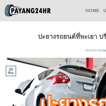
Skip
to
HOME
ป
content
ปะยางรถยนต์ที่พะเยา บร
POSTED ON
05
20
May