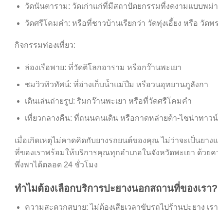
วัดนันตาราม: วัดเก่าแก่ที่มีสถาปัตยกรรมที่งดงามแบบพม่า
วัดศรีโคมคำ: หรือที่ชาวบ้านเรียกว่า วัดทุ่งเอี้ยง หรือ วั
กิจกรรมท่องเที่ยว:
ล่องเรือพาย: ที่วัดติโลกอาราม หรือกว๊านพะเยา
ชมวิวทิวทัศน์: ที่อ่างเก็บน้ำแม่ปืม หรือวนอุทยานภูลังกา
เดินเล่นถ่ายรูป: ริมกว๊านพะเยา หรือที่วัดศรีโคมคำ
เที่ยวกลางคืน: ที่ถนนคนเดิน หรือกาดหล่ายต้า-ไชน่าทาวน์
เมื่อเกิดเหตุไม่คาดคิดกับยางรถยนต์ของคุณ ไม่ว่าจะเป็นยาง
ที่ของเราพร้อมให้บริการคุณทุกอำเภอในจังหวัดพะเยา ด้วย
พึ่งพาได้ตลอด 24 ชั่วโมง
ทำไมต้องเลือกบริการปะยางนอกสถานที่ของเรา?
ความสะดวกสบาย: ไม่ต้องเสียเวลาขับรถไปร้านปะยาง เราจะ