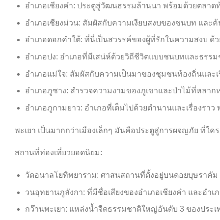
อำเภอเชียงคำ: ประตูสู่วัฒนธรรมล้านนา พร้อมด้วยตลาดท้องถ
อำเภอเชียงม่วน: สัมผัสกับความเงียบสงบของชนบท และค้น
อำเภอดอกคำใต้: ที่นี่เป็นสวรรค์ของผู้ที่รักในความสงบ ด้
อำเภอปง: อำเภอที่มีเสน่ห์ด้วยวิถีชีวิตแบบชนบทและธรรม
อำเภอแม่ใจ: สัมผัสกับความเป็นมาของชุมชนท้องถิ่นและเรีย
อำเภอภูซาง: สำรวจความงามของภูเขาและป่าไม้ที่หลากห
อำเภอภูกามยาว: อำเภอที่เต็มไปด้วยตำนานและเรื่องราว 
พะเยา เป็นมากกว่าเมืองเล็กๆ มันคือประตูสู่การผจญภัย ที่ใ
สถานที่ท่องเที่ยวยอดนิยม:
วัดอนาลโยทิพยาราม: ศาสนสถานที่ตั้งอยู่บนดอยบุษราคัม
วนอุทยานภูลังกา: ที่มีชื่อเสียงของอำเภอเชียงคำ และอำเ
กว๊านพะเยา: แหล่งน้ำจืดธรรมชาติใหญ่อันดับ 3 ของประเ