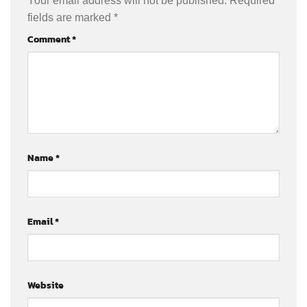
Your email address will not be published.
Required
fields are marked
*
Comment
*
Name
*
Email
*
Website