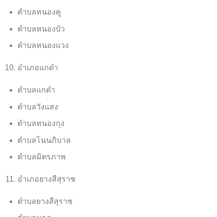
ตำบลหนองคู
ตำบลหนองบัว
ตำบลหนองแวง
อำเภอแกดำ
ตำบลแกดำ
ตำบลวังแสง
ตำบลหนองกุง
ตำบลโนนภิบาล
ตำบลมิตรภาพ
อำเภอยางสีสุราช
ตำบลยางสีสุราช