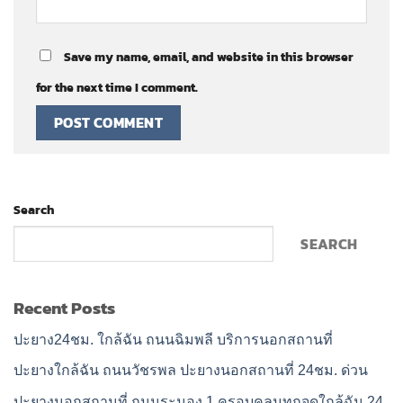
Save my name, email, and website in this browser
for the next time I comment.
Search
SEARCH
Recent Posts
ปะยาง24ชม. ใกล้ฉัน ถนนฉิมพลี บริการนอกสถานที่
ปะยางใกล้ฉัน ถนนวัชรพล ปะยางนอกสถานที่ 24ชม. ด่วน
ปะยางนอกสถานที่ ถนนระนอง 1 ครอบคลุมทุกจุดใกล้ฉัน 24