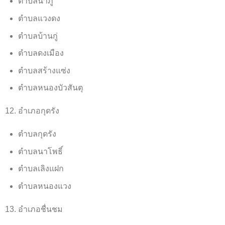
ตำบลนาภู
ตำบลแวงดง
ตำบลบ้านกู่
ตำบลดงเมือง
ตำบลสร้างแซ่ง
ตำบลหนองบัวสันตุ
อำเภอกุดรัง
ตำบลกุดรัง
ตำบลนาโพธิ์
ตำบลเลิงแฝก
ตำบลหนองแวง
อำเภอชื่นชม