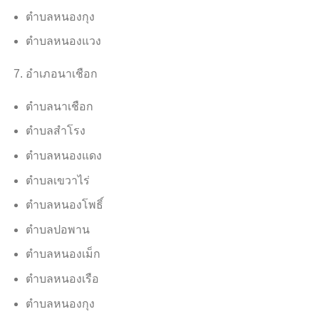
ตำบลหนองกุง
ตำบลหนองแวง
อำเภอนาเชือก
ตำบลนาเชือก
ตำบลสำโรง
ตำบลหนองแดง
ตำบลเขวาไร่
ตำบลหนองโพธิ์
ตำบลปอพาน
ตำบลหนองเม็ก
ตำบลหนองเรือ
ตำบลหนองกุง