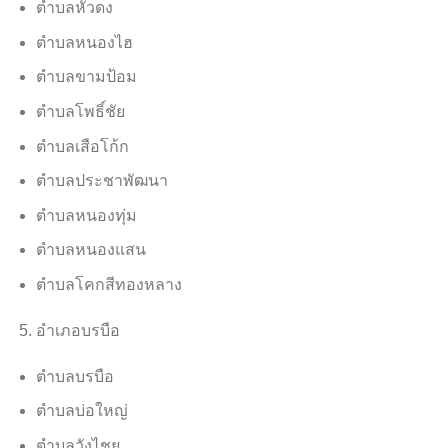
ตำบลหัวดง
ตำบลหนองไฮ
ตำบลขามป้อม
ตำบลโพธิ์ชัย
ตำบลเสือโก้ก
ตำบลประชาพัฒนา
ตำบลหนองทุ่ม
ตำบลหนองแสน
ตำบลโคกสีทองหลาง
อำเภอบรบือ
ตำบลบรบือ
ตำบลบ่อใหญ่
ตำบลวังไชย