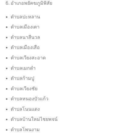
อำเภอพยัคฆภูมิพิสัย
ตำบลปะหลาน
ตำบลเมืองเตา
ตำบลนาสีนวล
ตำบลเมืองเสือ
ตำบลเวียงสะอาด
ตำบลเมกดำ
ตำบลก้ามปู
ตำบลเวียงชัย
ตำบลหนองบัวแก้ว
ตำบลโนนแดง
ตำบลบ้านใหม่ไชยพจน์
ตำบลโพนงาม