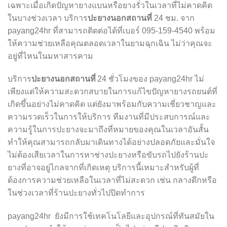
เฉพาะเมื่อเกิดปัญหายางแบนหรือยางรั่วในเวลาที่ไม่คาดคิด
ปะยางนอกสถานที่
ในบางช่วงเวลา บริการ
24 ชม. จาก
payang24hr ที่สามารถติดต่อได้ที่เบอร์ 095-159-4540 พร้อม
ให้ความช่วยเหลือคุณตลอดเวลาในยามฉุกเฉิน ไม่ว่าคุณจะ
อยู่ที่ไหนในมหาสารคาม
ปะยางนอกสถานที่
บริการ
24 ชั่วโมงของ payang24hr ไม่
เพียงแต่ให้ความสะดวกสบายในการแก้ไขปัญหายางรถยนต์ที่
เกิดขึ้นอย่างไม่คาดคิด แต่ยังมาพร้อมกับความเชี่ยวชาญและ
ความรวดเร็วในการให้บริการ ทีมงานที่มีประสบการณ์และ
ความรู้ในการปะยางจะมาถึงที่หมายของคุณในเวลาอันสั้น
ทำให้คุณสามารถกลับมาเดินทางได้อย่างปลอดภัยและมั่นใจ
ไม่ต้องเสียเวลาในการหาช่างปะยางหรือขับรถไปยังร้านปะ
ยางที่อาจอยู่ไกลจากที่เกิดเหตุ บริการนี้เหมาะสำหรับผู้ที่
ต้องการความช่วยเหลือในเวลาที่ไม่สะดวก เช่น กลางดึกหรือ
ในช่วงเวลาที่ร้านปะยางทั่วไปปิดทำการ
payang24hr ยังมีการใช้เทคโนโลยีและอุปกรณ์ที่ทันสมัยใน