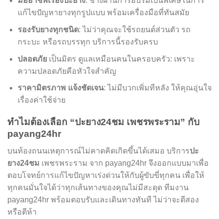
มืออาชีพเรื่องปะยาง
: ช่างผ่านการอบรมเป็นพิเศษในการ
แก้ไขปัญหายางทุกรูปแบบ พร้อมเครื่องมือที่ทันสมัย
รองรับยางทุกชนิด
: ไม่ว่าคุณจะใช้รถยนต์ส่วนตัว รถ
กระบะ หรือรถบรรทุก บริการนี้รองรับครบ
ปลอดภัย
เป็นมิตร ดูแลเหมือนคนในครอบครัว: เพราะ
ความปลอดภัยคือหัวใจสำคัญ
ราคามิตรภาพ แจ้งชัดเจน
: ไม่มีบวกเพิ่มทีหลัง ให้คุณอุ่นใจ
เรื่องค่าใช้จ่าย
ทำไมต้องเลือก “ปะยาง24ชม เพชรพระราม” กับ
payang24hr
บนท้องถนนเหตุการณ์ไม่คาดคิดเกิดขึ้นได้เสมอ บริการ
ปะ
ยาง24ชม
เพชรพระราม จาก payang24hr จึงออกแบบมาเพื่อ
ตอบโจทย์การแก้ไขปัญหาเร่งด่วนให้กับผู้ขับขี่ทุกคน เพื่อให้
ทุกคนมั่นใจได้ว่าทุกเส้นทางของคุณไม่มีสะดุด ทีมงาน
payang24hr พร้อมตอบรับและเดินทางทันที ไม่ว่าจะตีสอง
หรือตีห้า