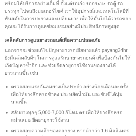
พร้อมให้บริการอย่างเต็มที่ ตั้งแต่รถเก๋ง รถกระบะ รถตู้ รถ
บรรทุก ไปจนถึงมอเตอร์ไซค์ เราใช้อุปกรณ์และเทคโนโลยีที่
ทันสมัยในการปะยางและเปลี่ยนยาง เพื่อให้มั่นใจได้ว่ารถของ
คุณจะได้รับการดูแลซ่อมแซมอย่างมีประสิทธิภาพสูงสุด
เคล็ดลับการดูแลยางรถยนต์เพื่อความปลอดภัย
นอกจากจะช่วยแก้ไขปัญหายางรถเสียหายแล้ว payang24hr
ยังมีเคล็ดลับดีๆ ในการดูแลรักษายางรถยนต์ เพื่อป้องกันไม่ให้
เกิดปัญหาซ้ำอีก และช่วยยืดอายุการใช้งานของยางให้
ยาวนานขึ้น เช่น
ตรวจสอบแรงดันลมยางเป็นประจำ อย่างน้อยเดือนละครั้ง
เพื่อให้ยางสึกหรอช้าลง ประหยัดน้ำมัน และขับขี่ได้นุ่ม
นวลขึ้น
สลับยางทุกๆ 5,000-7,000 กิโลเมตร เพื่อให้ยางสึกหรอ
สม่ำเสมอ ยืดอายุการใช้งาน
ตรวจสอบความลึกของดอกยาง หากต่ำกว่า 1.6 มิลลิเมตร