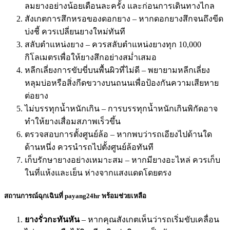
ลมยางอย่างน้อยเดือนละครั้ง และก่อนการเดินทางไกล
สังเกตการสึกหรอของดอกยาง – หากดอกยางสึกจนถึงขีด
บ่งชี้ ควรเปลี่ยนยางใหม่ทันที
สลับตำแหน่งยาง – ควรสลับตำแหน่งยางทุก 10,000
กิโลเมตรเพื่อให้ยางสึกอย่างสม่ำเสมอ
หลีกเลี่ยงการขับขี่บนพื้นผิวที่ไม่ดี – พยายามหลีกเลี่ยง
หลุมบ่อหรือสิ่งกีดขวางบนถนนเพื่อป้องกันความเสียหาย
ต่อยาง
ไม่บรรทุกน้ำหนักเกิน – การบรรทุกน้ำหนักเกินพิกัดอาจ
ทำให้ยางเสื่อมสภาพเร็วขึ้น
ตรวจสอบการตั้งศูนย์ล้อ – หากพบว่ารถเอียงไปด้านใด
ด้านหนึ่ง ควรนำรถไปตั้งศูนย์ล้อทันที
เก็บรักษายางอย่างเหมาะสม – หากมียางอะไหล่ ควรเก็บ
ในที่แห้งและเย็น ห่างจากแสงแดดโดยตรง
สถานการณ์ฉุกเฉินที่ payang24hr พร้อมช่วยเหลือ
ยางรั่วกะทันหัน
– หากคุณสังเกตเห็นว่ารถเริ่มขับเคลื่อน