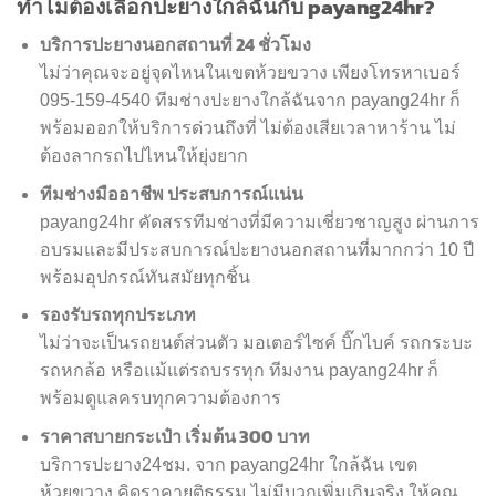
ทำไมต้องเลือกปะยางใกล้ฉันกับ payang24hr?
บริการปะยางนอกสถานที่ 24 ชั่วโมง
ไม่ว่าคุณจะอยู่จุดไหนในเขตห้วยขวาง เพียงโทรหาเบอร์
095-159-4540 ทีมช่างปะยางใกล้ฉันจาก payang24hr ก็
พร้อมออกให้บริการด่วนถึงที่ ไม่ต้องเสียเวลาหาร้าน ไม่
ต้องลากรถไปไหนให้ยุ่งยาก
ทีมช่างมืออาชีพ ประสบการณ์แน่น
payang24hr คัดสรรทีมช่างที่มีความเชี่ยวชาญสูง ผ่านการ
อบรมและมีประสบการณ์ปะยางนอกสถานที่มากกว่า 10 ปี
พร้อมอุปกรณ์ทันสมัยทุกชิ้น
รองรับรถทุกประเภท
ไม่ว่าจะเป็นรถยนต์ส่วนตัว มอเตอร์ไซค์ บิ๊กไบค์ รถกระบะ
รถหกล้อ หรือแม้แต่รถบรรทุก ทีมงาน payang24hr ก็
พร้อมดูแลครบทุกความต้องการ
ราคาสบายกระเป๋า เริ่มต้น 300 บาท
บริการปะยาง24ชม. จาก payang24hr ใกล้ฉัน เขต
ห้วยขวาง คิดราคายุติธรรม ไม่มีบวกเพิ่มเกินจริง ให้คุณ