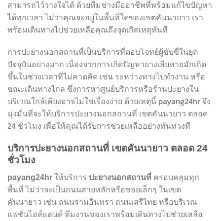
สามารถไว้วางใจได้ ด้วยทีมช่างมืออาชีพที่พร้อมแก้ไขปัญหา
ได้ทุกเวลา ไม่ว่าคุณจะอยู่ในพื้นที่ใดของเขตคันนายาว เรา
พร้อมเดินทางไปช่วยเหลือคุณถึงจุดเกิดเหตุทันที
การปะยางนอกสถานที่เป็นบริการที่ตอบโจทย์ผู้ขับขี่ในยุค
ปัจจุบันอย่างมาก เนื่องจากการเกิดปัญหายางเสียหายมักเกิด
ขึ้นในช่วงเวลาที่ไม่คาดคิด เช่น ระหว่างทางไปทำงาน หรือ
ขณะเดินทางไกล ซึ่งการหาศูนย์บริการหรือร้านปะยางใน
บริเวณใกล้เคียงอาจไม่ใช่เรื่องง่าย ด้วยเหตุนี้ payang24hr จึง
มุ่งมั่นที่จะให้บริการปะยางนอกสถานที่ เขตคันนายาว ตลอด
24 ชั่วโมง เพื่อให้คุณได้รับการช่วยเหลืออย่างทันท่วงที
บริการปะยางนอกสถานที่ เขตคันนายาว ตลอด 24
ชั่วโมง
ให้บริการ
ครอบคลุมทุก
payang24hr
ปะยางนอกสถานที่
พื้นที่ ไม่ว่าจะเป็นถนนสายหลักหรือซอยเล็กๆ ในเขต
คันนายาว เช่น ถนนรามอินทรา ถนนเสรีไทย หรือบริเวณ
แฟชั่นไอส์แลนด์ ทีมงานของเราพร้อมเดินทางไปช่วยเหลือ