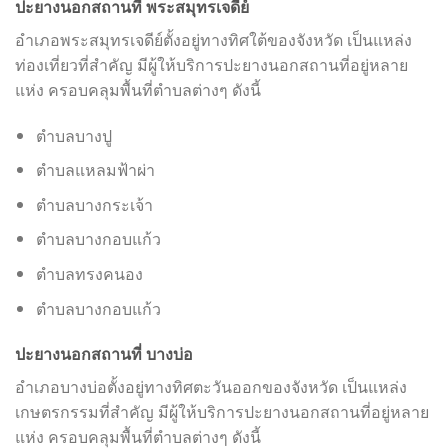
ปะยางนอกสถานที่ พระสมุทรเจดีย์
อำเภอพระสมุทรเจดีย์ตั้งอยู่ทางทิศใต้ของจังหวัด เป็นแหล่ง
ท่องเที่ยวที่สำคัญ มีผู้ให้บริการปะยางนอกสถานที่อยู่หลาย
แห่ง ครอบคลุมพื้นที่ตำบลต่างๆ ดังนี้
ตำบลบางปู
ตำบลแหลมฟ้าผ่า
ตำบลบางกระเจ้า
ตำบลบางกอบแก้ว
ตำบลทรงคนอง
ตำบลบางกอบแก้ว
ปะยางนอกสถานที่ บางบ่อ
อำเภอบางบ่อตั้งอยู่ทางทิศตะวันออกของจังหวัด เป็นแหล่ง
เกษตรกรรมที่สำคัญ มีผู้ให้บริการปะยางนอกสถานที่อยู่หลาย
แห่ง ครอบคลุมพื้นที่ตำบลต่างๆ ดังนี้