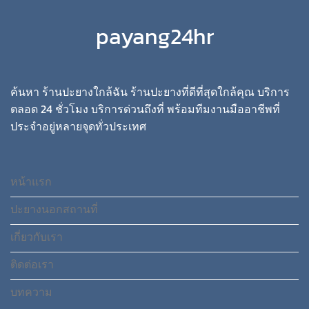
payang24hr
ค้นหา ร้านปะยางใกล้ฉัน ร้านปะยางที่ดีที่สุดใกล้คุณ บริการ
ตลอด 24 ชั่วโมง บริการด่วนถึงที่ พร้อมทีมงานมืออาชีพที่
ประจำอยู่หลายจุดทั่วประเทศ
หน้าแรก
ปะยางนอกสถานที่
เกี่ยวกับเรา
ติดต่อเรา
บทความ