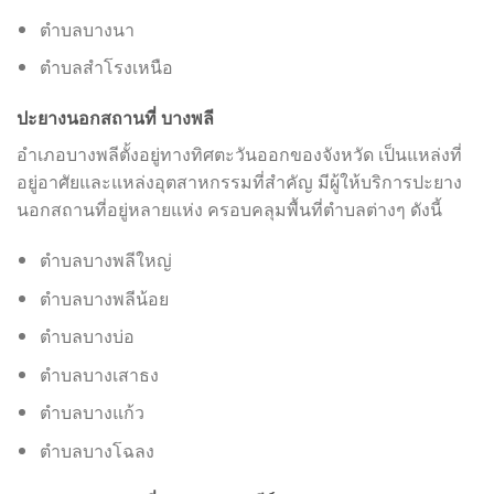
ตำบลบางนา
ตำบลสำโรงเหนือ
ปะยางนอกสถานที่ บางพลี
อำเภอบางพลีตั้งอยู่ทางทิศตะวันออกของจังหวัด เป็นแหล่งที่
อยู่อาศัยและแหล่งอุตสาหกรรมที่สำคัญ มีผู้ให้บริการปะยาง
นอกสถานที่อยู่หลายแห่ง ครอบคลุมพื้นที่ตำบลต่างๆ ดังนี้
ตำบลบางพลีใหญ่
ตำบลบางพลีน้อย
ตำบลบางบ่อ
ตำบลบางเสาธง
ตำบลบางแก้ว
ตำบลบางโฉลง