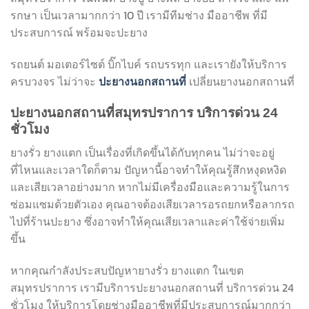
รกษา เป็นเวลามากกว่า 10 ปี เรามีทีมช่าง มืออาชีพ ที่มี
ประสบการณ์ พร้อมจะปะยาง
รถยนต์ มอเตอร์ไซต์ บิ๊กไบค์ รถบรรทุก และเรายังให้บริการ
ครบวงจร ไม่ว่าจะ
เปลี่ยนยางนอกสถานที่
ปะยางนอกสถานที่
ปะยางนอกสถานที่สมุทรปราการ บริการด่วน 24
ชั่วโมง
ยางรั่ว ยางแตก เป็นเรื่องที่เกิดขึ้นได้กับทุกคน ไม่ว่าจะอยู่
ที่ไหนและเวลาใดก็ตาม ปัญหานี้อาจทำให้คุณรู้สึกหงุดหงิด
และเสียเวลาอย่างมาก หากไม่มีเครื่องมือและความรู้ในการ
ซ่อมแซมด้วยตัวเอง คุณอาจต้องเสียเวลารอรถยกหรือลากรถ
ไปที่ร้านปะยาง ซึ่งอาจทำให้คุณเสียเวลาและค่าใช้จ่ายเพิ่ม
ขึ้น
หากคุณกำลังประสบปัญหายางรั่ว ยางแตก ในเขต
สมุทรปราการ เรามีบริการปะยางนอกสถานที่ บริการด่วน 24
ชั่วโมง ให้บริการโดยช่างมืออาชีพที่มีประสบการณ์มากกว่า