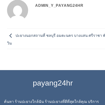
ADMIN_Y_PAYANG24HR
ปะยางนอกสถานที่ ชลบุรี อมตะนคร บางแสน ศรีราชา พั
วิน
payang24hr
ค้นหา ร้านปะยางใกล้ฉัน ร้านปะยางที่ดีที่สุดใกล้คุณ บริการ