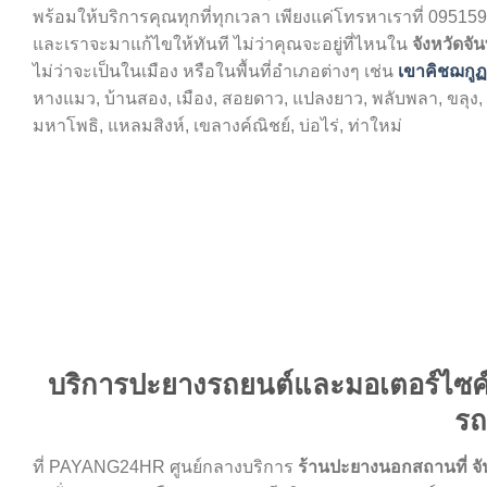
พร้อมให้บริการคุณทุกที่ทุกเวลา เพียงแค่โทรหาเราที่ 09515
และเราจะมาแก้ไขให้ทันที ไม่ว่าคุณจะอยู่ที่ไหนใน
จังหวัดจัน
ไม่ว่าจะเป็นในเมือง หรือในพื้นที่อำเภอต่างๆ เช่น
เขาคิชฌกูฏ
หางแมว, บ้านสอง, เมือง, สอยดาว, แปลงยาว, พลับพลา, ขลุง, 
มหาโพธิ, แหลมสิงห์, เขลางค์ณิชย์, บ่อไร่, ท่าใหม่
บริการปะยางรถยนต์และมอเตอร์ไซค์ทุก
รถ
ที่ PAYANG24HR ศูนย์กลางบริการ
ร้านปะยางนอกสถานที่ จัน