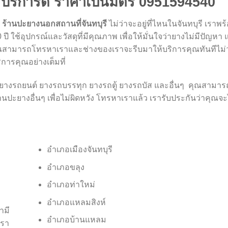
 บริการดี ราคาเป็นมิตร 0951594540
น
ร้านปะยางนอกสถานที่จันทบุรี
ไม่ว่าจะอยู่ที่ไหนในจันทบุรี เราพร
ปี ใช้อุปกรณ์และวัสดุที่มีคุณภาพ เพื่อให้มั่นใจว่ายางไม่มีปัญ
ยุด คุณสามารถโทรหาเราและช่างของเราจะรีบมาให้บริการคุณทันทีไม่
ิการคุณอย่างเต็มที่
นยางรถยนต์ ยางรถบรรทุก ยางรถตู้ ยางรถบัส และอื่นๆ คุณสามาร
ปะยางอื่นๆ เพื่อไม่ผิดหวัง โทรหาเราแล้ว เรารับประกันว่าคุณจะไ
อำเภอเมืองจันทบุรี
อำเภอขลุง
อำเภอท่าใหม่
อำเภอแหลมสิงห์
ามี
อำเภอบ้านแหลม
เรา