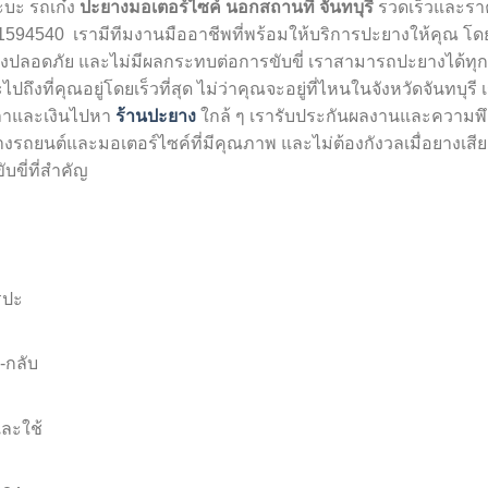
ะบะ รถเก๋ง
ปะยางมอเตอร์ไซค์ นอกสถานที่ จันทบุรี
รวดเร็วและรา
51594540 เรามีทีมงานมืออาชีพที่พร้อมให้บริการปะยางให้คุณ โดย
่างปลอดภัย และไม่มีผลกระทบต่อการขับขี่ เราสามารถปะยางได้ทุก
ที่คุณอยู่โดยเร็วที่สุด ไม่ว่าคุณจะอยู่ที่ไหนในจังหวัดจันทบุรี เ
วลาและเงินไปหา
ร้านปะยาง
ใกล้ ๆ เรารับประกันผลงานและความพ
ยางรถยนต์และมอเตอร์ไซค์ที่มีคุณภาพ และไม่ต้องกังวลเมื่อยางเสีย
บขี่ที่สำคัญ
รปะ
ป-กลับ
และใช้