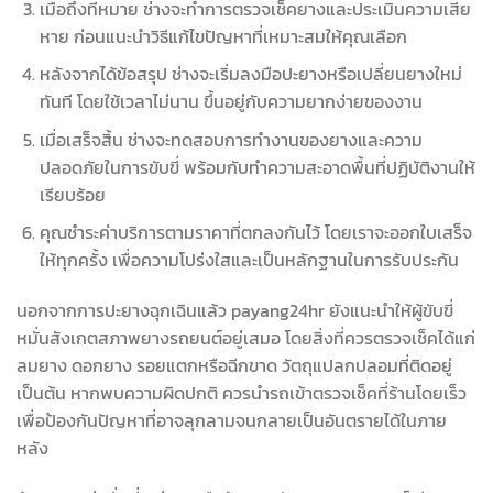
เมื่อถึงที่หมาย ช่างจะทำการตรวจเช็คยางและประเมินความเสีย
หาย ก่อนแนะนำวิธีแก้ไขปัญหาที่เหมาะสมให้คุณเลือก
หลังจากได้ข้อสรุป ช่างจะเริ่มลงมือปะยางหรือเปลี่ยนยางใหม่
ทันที โดยใช้เวลาไม่นาน ขึ้นอยู่กับความยากง่ายของงาน
เมื่อเสร็จสิ้น ช่างจะทดสอบการทำงานของยางและความ
ปลอดภัยในการขับขี่ พร้อมกับทำความสะอาดพื้นที่ปฏิบัติงานให้
เรียบร้อย
คุณชำระค่าบริการตามราคาที่ตกลงกันไว้ โดยเราจะออกใบเสร็จ
ให้ทุกครั้ง เพื่อความโปร่งใสและเป็นหลักฐานในการรับประกัน
นอกจากการปะยางฉุกเฉินแล้ว payang24hr ยังแนะนำให้ผู้ขับขี่
หมั่นสังเกตสภาพยางรถยนต์อยู่เสมอ โดยสิ่งที่ควรตรวจเช็คได้แก่
ลมยาง ดอกยาง รอยแตกหรือฉีกขาด วัตถุแปลกปลอมที่ติดอยู่
เป็นต้น หากพบความผิดปกติ ควรนำรถเข้าตรวจเช็คที่ร้านโดยเร็ว
เพื่อป้องกันปัญหาที่อาจลุกลามจนกลายเป็นอันตรายได้ในภาย
หลัง