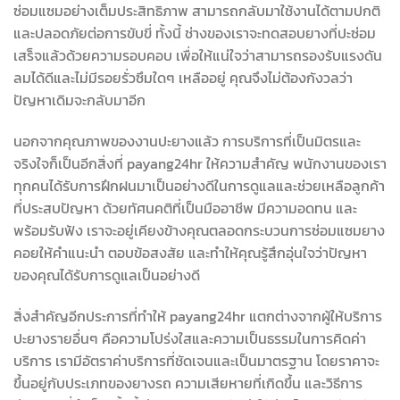
ซ่อมแซมอย่างเต็มประสิทธิภาพ สามารถกลับมาใช้งานได้ตามปกติ
และปลอดภัยต่อการขับขี่ ทั้งนี้ ช่างของเราจะทดสอบยางที่ปะซ่อม
เสร็จแล้วด้วยความรอบคอบ เพื่อให้แน่ใจว่าสามารถรองรับแรงดัน
ลมได้ดีและไม่มีรอยรั่วซึมใดๆ เหลืออยู่ คุณจึงไม่ต้องกังวลว่า
ปัญหาเดิมจะกลับมาอีก
นอกจากคุณภาพของงานปะยางแล้ว การบริการที่เป็นมิตรและ
จริงใจก็เป็นอีกสิ่งที่ payang24hr ให้ความสำคัญ พนักงานของเรา
ทุกคนได้รับการฝึกฝนมาเป็นอย่างดีในการดูแลและช่วยเหลือลูกค้า
ที่ประสบปัญหา ด้วยทัศนคติที่เป็นมืออาชีพ มีความอดทน และ
พร้อมรับฟัง เราจะอยู่เคียงข้างคุณตลอดกระบวนการซ่อมแซมยาง
คอยให้คำแนะนำ ตอบข้อสงสัย และทำให้คุณรู้สึกอุ่นใจว่าปัญหา
ของคุณได้รับการดูแลเป็นอย่างดี
สิ่งสำคัญอีกประการที่ทำให้ payang24hr แตกต่างจากผู้ให้บริการ
ปะยางรายอื่นๆ คือความโปร่งใสและความเป็นธรรมในการคิดค่า
บริการ เรามีอัตราค่าบริการที่ชัดเจนและเป็นมาตรฐาน โดยราคาจะ
ขึ้นอยู่กับประเภทของยางรถ ความเสียหายที่เกิดขึ้น และวิธีการ