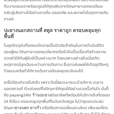
ทีมงานของเราพร้อมดูแลให้คุณพ้นจากปัญหายางรถยนต์และ
กลับสู่เส้นทางได้อย่างราบรื่น ปลอดภัย และสบายใจในทุกการเดิน
ทางค่ะ
ปะยางนอกสถานที่ สตูล ราคาถูก ครอบคลุมทุก
พื้นที่
ในยุคปัจจุบันที่รถยนต์กลายเป็นปัจจัยสำคัญในการดำเนินชีวิต
ของผู้คน ปัญหายางรถยนต์แตกหรือรั่วจึงเป็นเรื่องที่สร้างความ
ปวดหัวให้กับผู้ขับขี่เป็นอย่างมาก โดยเฉพาะอย่างยิ่งเมื่อเกิด
เหตุการณ์ฉุกเฉินระหว่างการเดินทาง ซึ่งอาจส่งผลให้เกิดอุบัติเหตุ
ร้ายแรงหรือทำให้การเดินทางต้องหยุดชะงักลงได้
แต่ไม่ต้องกังวลไปครับ เพราะวันนี้ผมจะมาแนะนำบริการ ปะยาง
นอกสถานที่ ที่จะช่วยแก้ไขปัญหาให้คุณได้อย่างรวดเร็วทันใจ นั่นก็
คือ payang24hr
มืออาชีพที่พร้อมให้บริการถึงที่ตลอด
ร้านปะยาง
24 ชั่วโมง ครอบคลุมทุกพื้นที่ในจังหวัดสตูล ไม่ว่าคุณจะประสบ
ปัญหา
หรือต้องการเปลี่ยนยางใหม่ เพียงแค่โทร
ยางแตก
ยางรั่ว