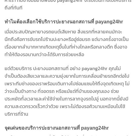
หาเรา ทีมช่างมืออาชีพของ payang24hr จะรีบเดินทางไปให้บริการ
ถึงที่ทันที
ทำไมต้องเลือกใช้บริการปะยางนอกสถานที่ payang24hr
เมื่อประสบปัญหายางรถยนต์เสียหาย สิ่งแรกที่หลายคนมักจะ
นึกถึงคือการขับรถไปร้านปะยางหรืออู่ซ่อมรถ แต่บางครั้งอาจเป็น
เรื่องยากลำบากหากเกิดเหตุขึ้นในที่ห่างไกลหรือกลางดึก ซึ่งอาจ
ทำให้ต้องรอนานกว่าจะได้รับการช่วยเหลือ
แต่ด้วยบริการ ปะยางนอกสถานที่ อย่าง payang24hr คุณไม่
จำเป็นต้องเสียเวลาและความยุ่งยากในการเคลื่อนย้ายรถอีกต่อไป
เพราะทีมช่างของเราพร้อมเดินทางไปซ่อมแซมให้ถึงจุดเกิดเหตุ ไม่
ว่าจะเป็นข้างทาง ที่จอดรถ หรือแม้แต่ที่บ้านของคุณเอง ช่วย
ประหยัดทั้งเวลาและค่าใช้จ่ายในการลากจูงรถไปอู่ นอกจากนี้ยังมี
ความสะดวกรวดเร็วกว่าด้วย เพราะไม่ต้องรอคิวนานเหมือนไปใช้
บริการที่ร้าน
จุดเด่นของบริการปะยางนอกสถานที่ payang24hr