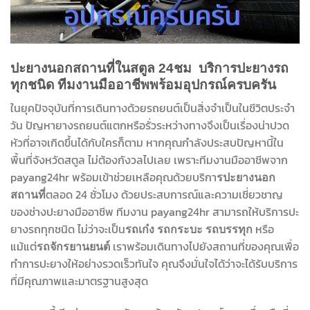
ปะยางนอกสถานที่ในสตูล 24ชม บริการปะยางรถ
ทุกชนิด ทีมงานมืออาชีพพร้อมอุปกรณ์ครบครัน
ในยุคปัจจุบันที่การเดินทางด้วยรถยนต์เป็นสิ่งจำเป็นในชีวิตประจำ
วัน ปัญหายางรถยนต์แตกหรือรั่วระหว่างทางจึงเป็นเรื่องน่าปวด
หัวที่อาจเกิดขึ้นได้กับใครก็ตาม หากคุณกำลังประสบปัญหานี้ใน
พื้นที่จังหวัดสตูล ไม่ต้องกังวลไปเลย เพราะทีมงานมืออาชีพจาก
payang24hr พร้อมเข้าช่วยเหลือคุณด้วยบริกา
รปะยางนอก
ตลอด 24 ชั่วโมง ด้วยประสบการณ์และความเชี่ยวชาญ
สถานที่
ของช่างปะยางมืออาชีพ ทีมงาน payang24hr สามารถให้บริการปะ
ยางรถทุกชนิด ไม่ว่าจะเป็น
หรือ
รถเก๋ง
รถกระบะ
รถบรรทุก
แม้แต่
เราพร้อมเดินทางไปยังสถานที่ของคุณเพื่อ
รถจักรยานยนต์
ทำการปะยางให้อย่างรวดเร็วทันใจ คุณจึงมั่นใจได้ว่าจะได้รับบริการ
ที่มีคุณภาพและมาตรฐานสูงสุด