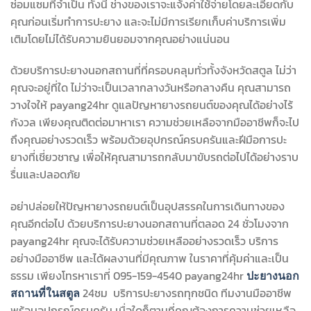
ซ่อมแซมที่จำเป็น ทั้งนี้ ช่างของเราจะแจ้งค่าใช้จ่ายโดยละเอียดกับ
คุณก่อนเริ่มทำการปะยาง และจะไม่มีการเรียกเก็บค่าบริการเพิ่ม
เติมโดยไม่ได้รับความยินยอมจากคุณอย่างแน่นอน
ด้วยบริการปะยางนอกสถานที่ที่ครอบคลุมทั่วทั้งจังหวัดสตูล ไม่ว่า
คุณจะอยู่ที่ใด ไม่ว่าจะเป็นเวลากลางวันหรือกลางคืน คุณสามารถ
วางใจให้ payang24hr ดูแลปัญหายางรถยนต์ของคุณได้อย่างไร้
กังวล เพียงคุณติดต่อมาหาเรา ความช่วยเหลือจากมืออาชีพก็จะไป
ถึงคุณอย่างรวดเร็ว พร้อมด้วยอุปกรณ์ครบครันและฝีมือการปะ
ยางที่เชี่ยวชาญ เพื่อให้คุณสามารถกลับมาขับรถต่อไปได้อย่างราบ
รื่นและปลอดภัย
อย่าปล่อยให้ปัญหายางรถยนต์เป็นอุปสรรคในการเดินทางของ
คุณอีกต่อไป ด้วยบริการปะยางนอกสถานที่ตลอด 24 ชั่วโมงจาก
payang24hr คุณจะได้รับความช่วยเหลืออย่างรวดเร็ว บริการ
อย่างมืออาชีพ และได้ผลงานที่มีคุณภาพ ในราคาที่คุ้มค่าและเป็น
ธรรม เพียงโทรหาเราที่ 095-159-4540 payang24hr
ปะยางนอก
24ชม บริการปะยางรถทุกชนิด ทีมงานมืออาชีพ
สถานที่ในสตูล
พร้อมอุปกรณ์ครบครัน เมื่อใดก็ตามที่คุณต้องการความช่วยเหลือ