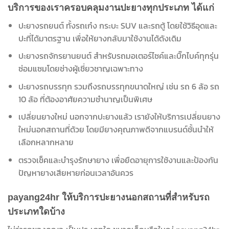
บริการของเราครอบคลุมงานปะยางทุกประเภท ได้แก่
ปะยางรถยนต์ ทั้งรถเก๋ง กระบะ SUV และรถตู้ โดยใช้วิธีอุดและ
ปะที่ได้มาตรฐาน เพื่อให้ยางกลับมาใช้งานได้ดังเดิม
ปะยางรถจักรยานยนต์ สำหรับรถมอเตอร์ไซค์และบิ๊กไบค์ทุกรุ่น
ซ่อมแซมโดยช่างผู้เชี่ยวชาญเฉพาะทาง
ปะยางรถบรรทุก รวมถึงรถบรรทุกขนาดใหญ่ เช่น รถ 6 ล้อ รถ
10 ล้อ ที่ต้องอาศัยความชำนาญเป็นพิเศษ
เปลี่ยนยางใหม่ นอกจากปะยางแล้ว เรายังให้บริการเปลี่ยนยาง
ใหม่นอกสถานที่ด้วย โดยมียางคุณภาพดีจากแบรนด์ชั้นนำให้
เลือกหลากหลาย
ตรวจเช็คและบำรุงรักษายาง เพื่อยืดอายุการใช้งานและป้องกัน
ปัญหายางเสียหายก่อนเวลาอันควร
payang24hr ให้บริการปะยางนอกสถานที่สำหรับรถ
ประเภทใดบ้าง