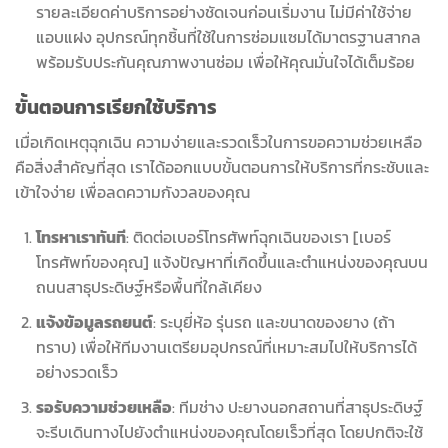
รายละเอียดค่าบริการอย่างชัดเจนก่อนเริ่มงาน ไม่มีค่าใช้จ่าย
แอบแฝง อุปกรณ์ทุกชิ้นที่ใช้ในการซ่อมแซมได้มาตรฐานสากล
พร้อมรับประกันคุณภาพงานซ่อม เพื่อให้คุณมั่นใจได้เต็มร้อย
ขั้นตอนการเรียกใช้บริการ
เมื่อเกิดเหตุฉุกเฉิน ความง่ายและรวดเร็วในการขอความช่วยเหลือ
คือสิ่งสำคัญที่สุด เราได้ออกแบบขั้นตอนการให้บริการที่กระชับและ
เข้าใจง่าย เพื่อลดความกังวลของคุณ
โทรหาเราทันที
: ติดต่อเบอร์โทรศัพท์ฉุกเฉินของเรา [เบอร์
โทรศัพท์ของคุณ] แจ้งปัญหาที่เกิดขึ้นและตำแหน่งของคุณบน
ถนนสาธุประดิษฐ์หรือพื้นที่ใกล้เคียง
แจ้งข้อมูลรถยนต์
: ระบุยี่ห้อ รุ่นรถ และขนาดของยาง (ถ้า
ทราบ) เพื่อให้ทีมงานเตรียมอุปกรณ์ที่เหมาะสมไปให้บริการได้
อย่างรวดเร็ว
รอรับความช่วยเหลือ
: ทีมช่าง ปะยางนอกสถานที่สาธุประดิษฐ์
จะรีบเดินทางไปยังตำแหน่งของคุณโดยเร็วที่สุด โดยปกติจะใช้