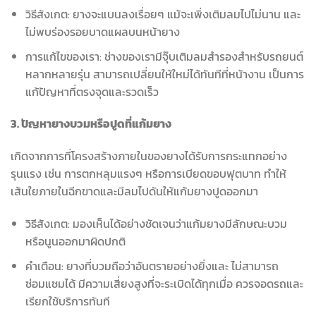
วิธีสังเกต: ยางจะแบนลงเรื่อยๆ แม้จะเพิ่งเติมลมไปไม่นาน และ
ไม่พบร่องรอยบาดแผลบนหน้ายาง
การแก้ไขของเรา: ช่างของเรามีจุ๊บเติมลมสำรองสำหรับรถยนต์
หลากหลายรุ่น สามารถเปลี่ยนให้ใหม่ได้ทันทีที่หน้างาน เป็นการ
แก้ปัญหาที่ตรงจุดและรวดเร็ว
3. ปัญหายางบวมหรือปูดที่แก้มยาง
เกิดจากการที่โครงสร้างภายในของยางได้รับการกระแทกอย่าง
รุนแรง เช่น การตกหลุมแรงๆ หรือการเบียดขอบฟุตบาท ทำให้
เส้นใยภายในฉีกขาดและมีลมไปดันให้แก้มยางปูดออกมา
วิธีสังเกต: มองเห็นได้อย่างชัดเจนว่าแก้มยางมีลักษณะบวม
หรือนูนออกมาผิดปกติ
คำเตือน: ยางที่บวมถือว่าอันตรายอย่างยิ่งและ ไม่สามารถ
ซ่อมแซมได้ มีความเสี่ยงสูงที่จะระเบิดได้ทุกเมื่อ ควรจอดรถและ
เรียกใช้บริการทันที