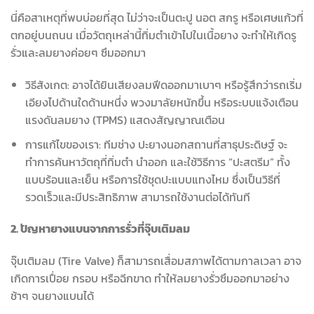
นี่คือสาเหตุที่พบบ่อยที่สุด ไม่ว่าจะเป็นตะปู นอต สกรู หรือเศษแก้วที่
ตกอยู่บนถนน เมื่อวัตถุเหล่านี้ทิ่มตำเข้าไปในเนื้อยาง จะทำให้เกิดรู
รั่วและลมยางค่อยๆ ซึมออกมา
วิธีสังเกต: อาจได้ยินเสียงลมฟีดออกมาเบาๆ หรือรู้สึกว่ารถเริ่ม
เอียงไปด้านใดด้านหนึ่ง พวงมาลัยหนักขึ้น หรือระบบแจ้งเตือน
แรงดันลมยาง (TPMS) แสดงสัญญาณเตือน
การแก้ไขของเรา: ทีมช่าง ปะยางนอกสถานที่สาธุประดิษฐ์ จะ
ทำการค้นหาวัตถุที่ทิ่มตำ นำออก และใช้วิธีการ “ปะสตรีม” ทั้ง
แบบร้อนและเย็น หรือการใช้ชุดปะแบบแทงไหม ซึ่งเป็นวิธีที่
รวดเร็วและมีประสิทธิภาพ สามารถใช้งานต่อได้ทันที
2. ปัญหายางแบนจากการรั่วที่จุ๊บเติมลม
จุ๊บเติมลม (Tire Valve) ก็สามารถเสื่อมสภาพได้ตามกาลเวลา อาจ
เกิดการเปื่อย กรอบ หรือฉีกขาด ทำให้ลมยางรั่วซึมออกมาอย่าง
ช้าๆ จนยางแบนได้