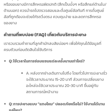
หรือขอบยางมีการสึกหรอผิดปกติ (สึกเป็นบั้งๆ หรือสึกแค่ด้านใน/
ด้านนอก) ควรนำรถไปตรวจสอบและตั้งศูนย์ล้อทันที การตั้งศูนย์
ล้อที่ถูกต้องจะช่วยให้รถวิ่งตรง ควบคุมง่าย และลดการสึกหรอ
ของยาง
คำถามที่พบบ่อย (FAQ) เกี่ยวกับบริการปะยาง
เรารวบรวมคำถามที่ลูกค้ามักสงสัยบ่อยๆ เพื่อให้คุณได้ข้อมูลที่
ครบถ้วนก่อนตัดสินใจใช้บริการ
Q: ใช้เวลาในการซ่อมแซมแต่ละครั้งนานเท่าไหร่?
A: หลังจากช่างเดินทางไปถึง โดยทั่วไปการปะยางรั่ว
จะใช้เวลาประมาณ 15-20 นาที ส่วนการเปลี่ยนยาง
อะไหล่จะใช้เวลาประมาณ 20-30 นาที ขึ้นอยู่กับ
สถานการณ์หน้างาน
Q: การปะยางแบบ “แทงไหม” ปลอดภัยหรือไม่? ใช้งานได้นาน
แค่ไหน?