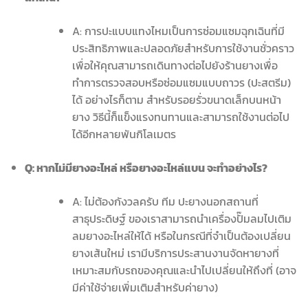
A: การปะแบบแทงไหมเป็นการซ่อมแซมฉุกเฉินที่มี
ประสิทธิภาพและปลอดภัยสำหรับการใช้งานชั่วคราว
เพื่อให้คุณสามารถเดินทางต่อไปยังร้านยางเพื่อ
ทำการตรวจสอบหรือซ่อมแซมแบบถาวร (ปะสตรีม)
ได้ อย่างไรก็ตาม สำหรับรอยรั่วขนาดเล็กบนหน้า
ยาง วิธีนี้ก็แข็งแรงทนทานและสามารถใช้งานต่อไป
ได้อีกหลายพันกิโลเมตร
Q: หากไม่มียางอะไหล่ หรือยางอะไหล่แบน จะทำอย่างไร?
A: ไม่ต้องกังวลครับ ทีม ปะยางนอกสถานที่
สาธุประดิษฐ์ ของเราสามารถนำเครื่องปั๊มลมไปเติม
ลมยางอะไหล่ให้ได้ หรือในกรณีที่จำเป็นต้องเปลี่ยน
ยางเส้นใหม่ เรามีบริการประสานงานจัดหายางที่
เหมาะสมกับรถของคุณและนำไปเปลี่ยนให้ถึงที่ (อาจ
มีค่าใช้จ่ายเพิ่มเติมสำหรับค่ายาง)