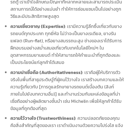
รถตู้ เราเข้าใจลักษณะปัญหาที่หลากหลายและสามารถประเมิน
สถานการณ์ได้อย่างแม่นยำ ทำให้การซ่อมแซมเป็นไปอย่างถูก
วิธีและมีประสิทธิภาพสูงสุด
ความเชี่ยวชาญ (Expertise)
: เรามีความรู้ลึกซึ้งเกี่ยวกับยาง
รถยนต์ทุกประเภท ทุกยี่ห้อ ไม่ว่าจะเป็นยางเรเดียล, ยางรัน
แฟลต (Run-flat), หรือยางสมรรถนะสูง ช่างของเราได้รับการ
ฝึกอบรมอย่างสม่ำเสมอเกี่ยวกับเทคโนโลยีใหม่ๆ ใน
อุตสาหกรรมยานยนต์ ทำให้สามารถให้คำแนะนำที่ถูกต้องและ
เป็นประโยชน์แก่ลูกค้าได้เสมอ
ความน่าเชื่อถือ (Authoritativeness)
: เราคือผู้ให้บริการตัว
จริงในพื้นที่สาธุประดิษฐ์ที่ผู้คนไว้วางใจ เราสร้างบทความและให้
ความรู้เกี่ยวกับ [การดูแลรักษายางรถยนต์เบื้องต้น (ลิงก์
ภายในไปยังบทความอื่น)] และทำงานร่วมกับแหล่งข้อมูลที่น่า
เชื่อถืออย่างผู้ผลิตยางชั้นนำ เช่น Michelin เพื่อให้ลูกค้าได้รับ
ข้อมูลที่ถูกต้องที่สุด
ความไว้วางใจ (Trustworthiness)
: ความปลอดภัยของคุณ
คือสิ่งสำคัญที่สุดของเรา เราดำเนินงานด้วยความโปร่งใส แจ้ง