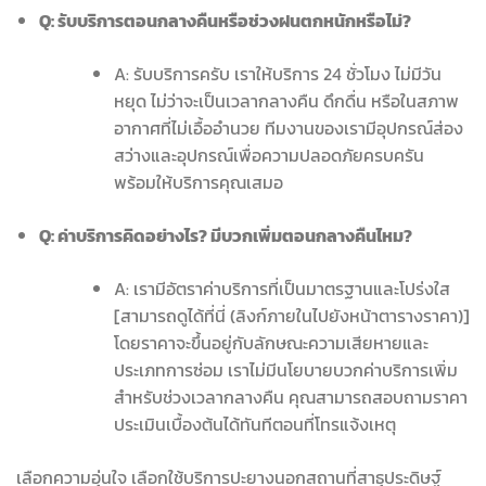
Q: รับบริการตอนกลางคืนหรือช่วงฝนตกหนักหรือไม่?
A: รับบริการครับ เราให้บริการ 24 ชั่วโมง ไม่มีวัน
หยุด ไม่ว่าจะเป็นเวลากลางคืน ดึกดื่น หรือในสภาพ
อากาศที่ไม่เอื้ออำนวย ทีมงานของเรามีอุปกรณ์ส่อง
สว่างและอุปกรณ์เพื่อความปลอดภัยครบครัน
พร้อมให้บริการคุณเสมอ
Q: ค่าบริการคิดอย่างไร? มีบวกเพิ่มตอนกลางคืนไหม?
A: เรามีอัตราค่าบริการที่เป็นมาตรฐานและโปร่งใส
[สามารถดูได้ที่นี่ (ลิงก์ภายในไปยังหน้าตารางราคา)]
โดยราคาจะขึ้นอยู่กับลักษณะความเสียหายและ
ประเภทการซ่อม เราไม่มีนโยบายบวกค่าบริการเพิ่ม
สำหรับช่วงเวลากลางคืน คุณสามารถสอบถามราคา
ประเมินเบื้องต้นได้ทันทีตอนที่โทรแจ้งเหตุ
เลือกความอุ่นใจ เลือกใช้บริการปะยางนอกสถานที่สาธุประดิษฐ์