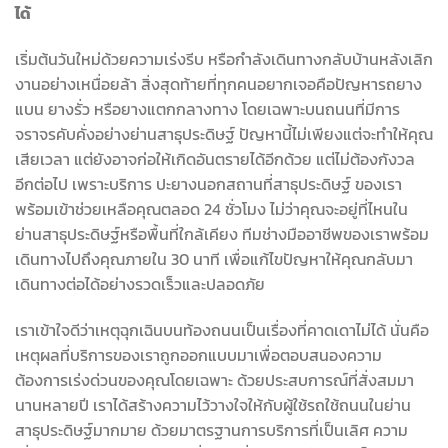
ได้
เริ่มต้นวันใหม่ด้วยความเร่งรีบ หรือกำลังเดินทางกลับบ้านหลังเลิก
งานอย่างเหนื่อยล้า สิ่งสุดท้ายที่ทุกคนอยากเจอคือปัญหารถยาง
แบน ยางรั่ว หรือยางแตกกลางทาง โดยเฉพาะบนถนนที่มีการ
จราจรคับคั่งอย่างย่านสาธุประดิษฐ์ ปัญหานี้ไม่เพียงแต่จะทำให้คุณ
เสียเวลา แต่ยังอาจก่อให้เกิดอันตรายได้อีกด้วย แต่ไม่ต้องกังวล
อีกต่อไป เพราะบริการ ปะยางนอกสถานที่สาธุประดิษฐ์ ของเรา
พร้อมเข้าช่วยเหลือคุณตลอด 24 ชั่วโมง ไม่ว่าคุณจะอยู่ที่ไหนใน
ย่านสาธุประดิษฐ์หรือพื้นที่ใกล้เคียง ทีมช่างมืออาชีพของเราพร้อม
เดินทางไปถึงคุณภายใน 30 นาที เพื่อแก้ไขปัญหาให้คุณกลับมา
เดินทางต่อได้อย่างรวดเร็วและปลอดภัย
เราเข้าใจดีว่าเหตุฉุกเฉินบนท้องถนนเป็นเรื่องที่คาดเดาไม่ได้ นั่นคือ
เหตุผลที่บริการของเราถูกออกแบบมาเพื่อตอบสนองความ
ต้องการเร่งด่วนของคุณโดยเฉพาะ ด้วยประสบการณ์ที่สั่งสมมา
นานหลายปี เราได้สร้างความไว้วางใจให้กับผู้ใช้รถใช้ถนนในย่าน
สาธุประดิษฐ์มากมาย ด้วยมาตรฐานการบริการที่เป็นเลิศ ความ