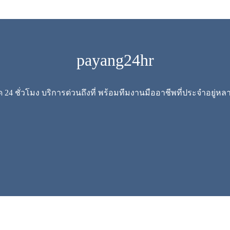
payang24hr
 24 ชั่วโมง บริการด่วนถึงที่ พร้อมทีมงานมืออาชีพที่ประจำอยู่หล