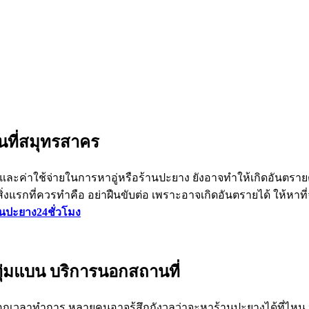
นที่สมุทรสาคร
ค่าใช้จ่ายในการหาอู่หรือร้านปะยาง ยังอาจทำให้เกิดอันตรายต่อ
ิ่งแรกที่ควรทำคือ อย่าฝืนขับต่อ เพราะอาจเกิดอันตรายได้ ให้หา
านปะยาง24ชั่วโมง
ุ่มแบน บริการนอกสถานที่
เวลาทำการ หลายคนอาจรู้สึกกังวลว่าจะหาร้านปะยางได้ที่ไหน ห