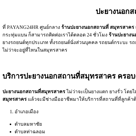
ปะยางนอกสถ
ที่ PAYANG24HR ศูนย์กลาง
ร้านปะยางนอกสถานที่ สมุทรสาคร
กระทุ่มแบน ก็สามารถติดต่อเราได้ตลอด 24 ชั่วโมง
ร้านปะยางน
ยางรถยนต์ทุกประเภท ทั้งรถยนต์นั่งส่วนบุคคล รถยนต์กระบะ รถย
ไม่ว่าจะอยู่ที่ไหนในสมุทรสาคร
บริการปะยางนอกสถานที่สมุทรสาคร ครอบคลุ
ปะยางนอกสถานที่สมุทรสาคร
ไม่ว่าจะเป็นยางแตก ยางรั่ว โดย
สมุทรสาคร
แล้วจะมีช่างมืออาชีพมาให้บริการที่สถานที่ที่ลูกค้าต
อำเภอเมือง
ตำบลมหาชัย
ตำบลท่าฉลอม