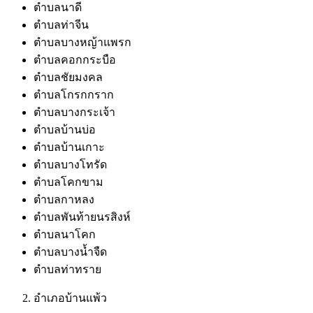
ตำบลนาดี
ตำบลท่าจีน
ตำบลบางหญ้าแพรก
ตำบลคอกกระบือ
ตำบลชัยมงคล
ตำบลโกรกกราก
ตำบลบางกระเจ้า
ตำบลบ้านบ่อ
ตำบลบ้านเกาะ
ตำบลบางโทรัด
ตำบลโคกขาม
ตำบลกาหลง
ตำบลพันท้ายนรสิงห์
ตำบลนาโคก
ตำบลบางน้ำจืด
ตำบลท่าทราย
อำเภอบ้านแพ้ว