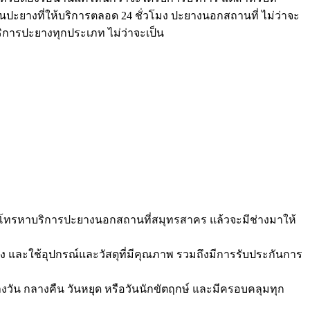
ยางที่ให้บริการตลอด 24 ชั่วโมง ปะยางนอกสถานที่ ไม่ว่าจะ
ริการปะยางทุกประเภท ไม่ว่าจะเป็น
ารถโทรหาบริการปะยางนอกสถานที่สมุทรสาคร แล้วจะมีช่างมาให้
ะใช้อุปกรณ์และวัสดุที่มีคุณภาพ รวมถึงมีการรับประกันการ
วัน กลางคืน วันหยุด หรือวันนักขัตฤกษ์ และมีครอบคลุมทุก