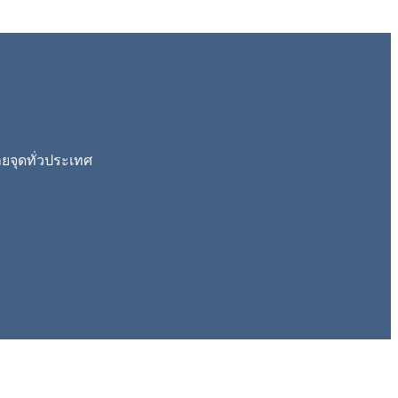
ายจุดทั่วประเทศ