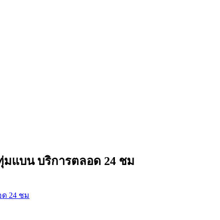
ุ่มแบน บริการตลอด 24 ชม