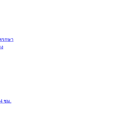
แพรกษา
มง
4 ชม.