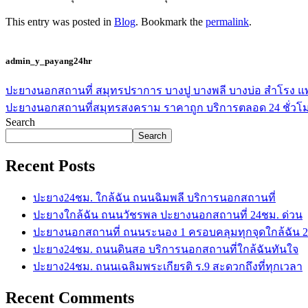
This entry was posted in
Blog
. Bookmark the
permalink
.
admin_y_payang24hr
ปะยางนอกสถานที่ สมุทรปราการ บางปู บางพลี บางบ่อ สำโรง 
ปะยางนอกสถานที่สมุทรสงคราม ราคาถูก บริการตลอด 24 ชั่วโ
Search
Search
Recent Posts
ปะยาง24ชม. ใกล้ฉัน ถนนฉิมพลี บริการนอกสถานที่
ปะยางใกล้ฉัน ถนนวัชรพล ปะยางนอกสถานที่ 24ชม. ด่วน
ปะยางนอกสถานที่ ถนนระนอง 1 ครอบคลุมทุกจุดใกล้ฉัน 2
ปะยาง24ชม. ถนนดินสอ บริการนอกสถานที่ใกล้ฉันทันใจ
ปะยาง24ชม. ถนนเฉลิมพระเกียรติ ร.9 สะดวกถึงที่ทุกเวลา
Recent Comments