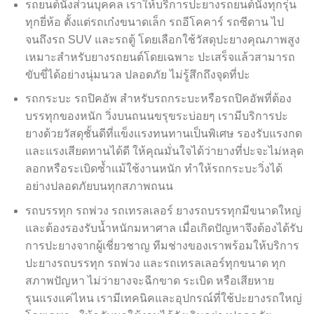
รถยนต์นั่งส่วนบุคคล เราให้บริการปะยางรถยนต์นั่งทุกรุ่น
ทุกยี่ห้อ ตั้งแต่รถเก๋งขนาดเล็ก รถอีโคคาร์ รถซีดาน ไป
จนถึงรถ SUV และรถตู้ โดยเลือกใช้วัสดุปะยางคุณภาพสูง
เหมาะสำหรับยางรถยนต์โดยเฉพาะ ปะเสร็จแล้วสามารถ
ขับขี่ได้อย่างนุ่มนวล ปลอดภัย ไม่รู้สึกถึงจุดที่ปะ
รถกระบะ รถปิคอัพ สำหรับรถกระบะหรือรถปิคอัพที่ต้อง
บรรทุกของหนัก วิ่งบนถนนขรุขระบ่อยๆ เรามีบริการปะ
ยางด้วยวัสดุชั้นดีที่แข็งแรงทนทานเป็นพิเศษ รองรับแรงกด
และแรงเสียดทานได้ดี ให้คุณมั่นใจได้ว่ายางที่ปะจะไม่หลุด
ลอกหรือระเบิดซ้ำแม้ใช้งานหนัก ทำให้รถกระบะวิ่งได้
อย่างปลอดภัยบนทุกสภาพถนน
รถบรรทุก รถพ่วง รถเทรลเลอร์ ยางรถบรรทุกมีขนาดใหญ่
และต้องรองรับน้ำหนักมหาศาล เมื่อเกิดปัญหาจึงต้องได้รับ
การปะยางจากผู้เชี่ยวชาญ ทีมช่างของเราพร้อมให้บริการ
ปะยางรถบรรทุก รถพ่วง และรถเทรลเลอร์ทุกขนาด ทุก
สภาพปัญหา ไม่ว่ายางจะฉีกขาด ระเบิด หรือเสียหาย
รุนแรงแค่ไหน เรามีเทคนิคและอุปกรณ์ที่ใช้ปะยางรถใหญ่