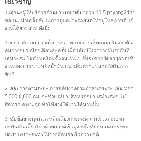
เชี่ยวชาญ
ในฐานะผู้ให้บริการด้านยางรถยนต์มากว่า 10 ปี payang24hr
ขอแนะนำเคล็ดลับในการดูแลยางรถยนต์ให้อยู่ในสภาพดี ใช้
งานได้ยาวนาน ดังนี้:
1. ตรวจสอบลมยางเป็นประจำ ควรตรวจเช็คและปรับแรงดัน
ลมยางอย่างน้อยเดือนละครั้ง เพื่อให้แน่ใจว่ายางมีแรงดันที่
เหมาะสม ไม่อ่อนหรือแข็งจนเกินไป ซึ่งจะช่วยยืดอายุการใช้
งานของยาง ประหยัดน้ำมัน และเพิ่มความปลอดภัยในการ
ขับขี่
2. สลับยางตามระยะ การสลับยางตามกำหนดระยะ เช่น ทุกๆ
5,000-8,000 กม. จะช่วยให้ยางสึกหรออย่างสม่ำเสมอ ไม่
สึกหรอเฉพาะจุด ทำให้ยางใช้งานได้นานขึ้น
3. ขับขี่อย่างนุ่มนวล หลีกเลี่ยงการเร่งความเร็วและเบรก
กะทันหัน เลี้ยวโค้งด้วยความเร็วสูง หรือขับบนถนนขรุขระ
บ่อยๆ เพราะจะทำให้ยางสึกหรอเร็วกว่าปกติ