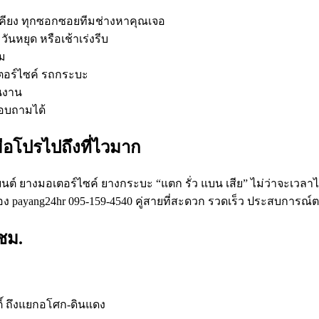
เคียง ทุกซอกซอยทีมช่างหาคุณเจอ
วันหยุด หรือเช้าเร่งรีบ
ม
เตอร์ไซค์ รถกระบะ
ันงาน
สอบถามได้
ือโปรไปถึงที่ไวมาก
ยนต์ ยางมอเตอร์ไซค์ ยางกระบะ “แตก รั่ว แบน เสีย” ไม่ว่าจะเวล
อง payang24hr 095-159-4540 คู่สายที่สะดวก รวดเร็ว ประสบการณ์
ชม.
ติ์ ถึงแยกอโศก-ดินแดง