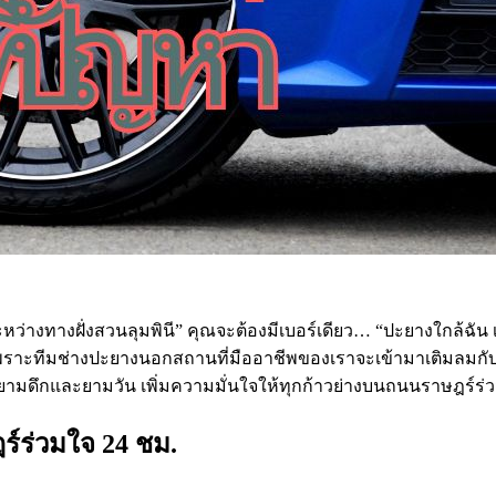
งทางฝั่งสวนลุมพินี” คุณจะต้องมีเบอร์เดียว… “ปะยางใกล้ฉัน เข
ด เพราะทีมช่างปะยางนอกสถานที่มืออาชีพของเราจะเข้ามาเติมลมก
จทั้งยามดึกและยามวัน เพิ่มความมั่นใจให้ทุกก้าวย่างบนถนนราษฎร์
์ร่วมใจ 24 ชม.