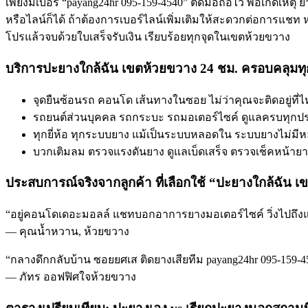
เพียงมีเบอร์ “payang24hr 095-159-4540” ติดมือถือไว้ พอเกิดเห
หรือไลน์ก็ได้ ถ้าต้องการเบอร์ไลน์เพิ่มเติมให้สะดวกต่อการแชท 
โปรแล้วจบด้วยใบเสร็จรับเงิน เรียบร้อยทุกจุดในเขตห้วยขวาง
บริการปะยางใกล้ฉัน เขตห้วยขวาง 24 ชม. ครอบคลุมท
จุดยืนซ้อนรถ คอนโด เส้นทางในซอย ไม่ว่าคุณจะติดอยู่ที
รถยนต์ส่วนบุคคล รถกระบะ รถมอเตอร์ไซค์ ดูแลครบทุกประเ
ทุกยี่ห้อ ทุกระบบยาง แม้เป็นระบบหลอดใน ระบบยางไม่มีหล
บวกเติมลม ตรวจแรงดันยาง ดูแลเบ็ดเสร็จ ตรวจเช็คหน้ายา
ประสบการณ์จริงจากลูกค้า ที่เลือกใช้ “ปะยางใกล้ฉัน เ
“อยู่คอนโดเดอะมอลล์ แชทบอกอาการยางมอเตอร์ไซค์ วิ่งไปถึงแค่ 
— คุณน้ำหวาน, ห้วยขวาง
“กลางดึกกลับบ้าน ซอยยศเส ติดยางเสียทีม payang24hr 095-159-45
— ภัทร ออฟฟิศใจห้วยขวาง