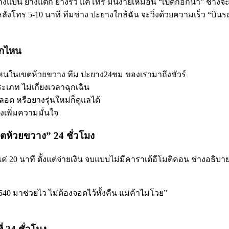
ตุ ยางแบน ยางแตก ยางรั่ว แค่โทร มันง่ายเหมือน “เปิดก๊อกน้ำ” ช
หลังโทร 5-10 นาที ทีมช่าง ปะยางใกล้ฉัน จะวิ่งด้วยความเร็ว “บิ
ุกไหน
่ไหนในเขตห้วยขวาง ทีม ปะยาง24ชม ของเรามาถึงชัวร์
ภท ไม่เกี่ยงเวลาฉุกเฉิน
อด หรือยางรุ่นใหม่ก็ดูแลได้
งเพิ่มความมั่นใจ
ขตห้วยขวาง” 24 ชั่วโมง
20 นาที ตั้งแต่จ่ายเงิน จบแบบไม่มีคาราเต้อีโมติคอน ช่างอธิบาย
40 มาช่วยไว ไม่ต้องจอดไว้ทั้งคืน แม่ค้าไม่โวย”