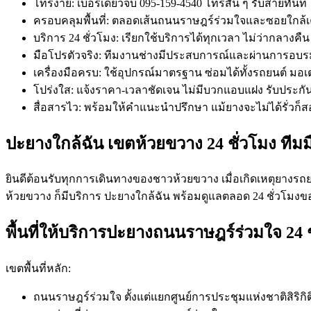
โทรง่าย: เบอร์เดียวจบ 095-159-4540 โทรสั้น ๆ รับสายทันที
ครอบคลุมพื้นที่: ตลอดเส้นถนนราษฎร์ร่วมใจและซอยใกล้
บริการ 24 ชั่วโมง: เรียกใช้บริการได้ทุกเวลา ไม่ว่ากลางคืน 
มือโปรตัวจริง: ทีมงานช่างมีประสบการณ์และผ่านการอบร
เครื่องมือครบ: ใช้อุปกรณ์มาตรฐาน ซ่อมได้ทั้งรถยนต์ มอ
โปร่งใส: แจ้งราคา-เวลาชัดเจน ไม่มีบวกแอบแฝง รับประก
สื่อสารไว: พร้อมให้คำแนะนำปรึกษา แม้ยางจะไม่ได้รั่วก็
ปะยางใกล้ฉัน เขตห้วยขวาง 24 ชั่วโมง ทีมม
ยินดีต้อนรับทุกการเดินทางของชาวห้วยขวาง เมื่อเกิดเหตุยางรถ
ห้วยขวาง ก็มีบริการ ปะยางใกล้ฉัน พร้อมดูแลตลอด 24 ชั่วโมงข
พื้นที่ให้บริการปะยางถนนราษฎร์ร่วมใจ 24 
เขตพื้นที่หลัก:
ถนนราษฎร์ร่วมใจ ตั้งแต่แยกศูนย์การประชุมแห่งชาติสิริกิ