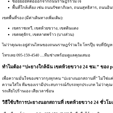
ซอยย่อยที่ต่อออกจากถนนราษฎร์ร่วมใจ
พื้นที่ใกล้เคียง เช่น ถนนรัชดาภิเษก, ถนนสุทธิสาร, ถนนอิ
เขตพื้นที่รอง (มีค่าเดินทางเพิ่มเติม):
เขตราชเทวี, เขตห้วยขวาง, เขตดินแดง
เขตจตุจักร, เขตลาดพร้าว (บางส่วน)
ไม่ว่าคุณจะอยู่ส่วนไหนของถนนราษฎร์ร่วมใจ โทรปุ๊บ จบที่ปัญหา
โทรเลย 095-159-4540 …ทีมช่างพร้อมดูแลคุณเสมอ
ทำไมต้อง “ปะยางใกล้ฉัน เขตห้วยขวาง 24 ชม.” ของ
เพื่อความมั่นใจของชาวกรุงทุกคน “ปะยางนอกสถานที่” ไม่ใช่แค่บ
ความใส่ใจ ทีมของเรามีประสบการณ์กับรถทุกประเภท ไม่ว่าคุณจ
รถเสียไปร้านเอง เสียเวลาซ้อน
วิธีใช้บริการปะยางนอกสถานที่ เขตห้วยขวาง 24 ชั่วโมง