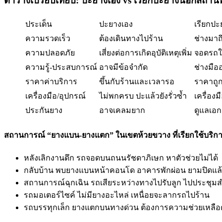
ตารางเปรียบเทียบ: ปะยางเอง vs เรียกปะยางนอกสถานที่
ประเด็น
ปะยางเอง
เรียกปะ
ความรวดเร็ว
ต้องเดินทางไปร้าน
ช่างมาถึ
ความปลอดภัย
เสี่ยงต่อการเกิดอุบัติเหตุเพิ่ม
จอดรถใน
ความรู้-ประสบการณ์
อาจมีข้อจำกัด
ช่างมือ
ราคาค่าบริการ
ขึ้นกับร้านและเวลารอ
ราคาถูก
เครื่องมือ/อุปกรณ์
ไม่พกครบ ปะแล้วยังรั่วซ้ำ
เครื่อง
ประกันยาง
อาจเคลมยาก
ดูแลเอ
สถานการณ์ “ยางแบน-ยางแตก” ในเขตห้วยขวาง ที่เรียกใช้บริกา
หลังเลิกงานดึก รถจอดบนถนนรัชดาภิเษก หาตัวช่วยไม่ได้
กลับบ้าน พบยางแบนหน้าคอนโด อาคารพักผ่อน ยามปิดแล
สถานการณ์ฉุกเฉิน รถเสียระหว่างทางไปรับลูก ไปประชุม
รถมอเตอร์ไซค์ ไม่มียางอะไหล่ เหนื่อยจะลากรถไปร้าน
รถบรรทุกเล็ก ยางแตกบนทางด่วน ต้องการความช่วยเหลือ