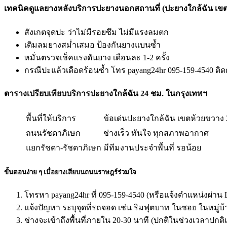
เทคนิคดูแลยางหลังบริการปะยางนอกสถานที่ (ปะยางใกล้ฉัน เขต
สังเกตจุดปะ ว่าไม่มีรอยซึม ไม่มีแรงลมตก
เติมลมยางสม่ำเสมอ ป้องกันยางแบนซ้ำ
หมั่นตรวจเช็คแรงดันยาง เดือนละ 1-2 ครั้ง
กรณีปะแล้วเดือดร้อนซ้ำ โทร payang24hr 095-159-4540 ติด
ตารางเปรียบเทียบบริการปะยางใกล้ฉัน 24 ชม. ในกรุงเทพฯ
พื้นที่ให้บริการ
ข้อเด่นปะยางใกล้ฉัน เขตห้วยขวาง 
ถนนรัชดาภิเษก
ช่างเร็ว ทันใจ ทุกสภาพอากาศ
แยกรัชดา-รัชดาภิเษก
มีทีมงานประจำพื้นที่ รอน้อย
ขั้นตอนง่าย ๆ เมื่อยางเสียบนถนนราษฎร์ร่วมใจ
โทรหา payang24hr ที่ 095-159-4540 (หรือแจ้งตำแหน่งผ่าน
แจ้งปัญหา ระบุจุดที่รถจอด เช่น ริมฟุตบาท ในซอย ในหมู่บ
ช่างจะเข้าถึงพื้นที่ภายใน 20-30 นาที (ปกติในช่วงเวลาปก